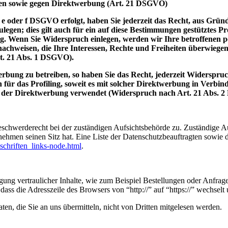
len sowie gegen Direktwerbung (Art. 21 DSGVO)
 e oder f DSGVO erfolgt, haben Sie jederzeit das Recht, aus Gründ
en; dies gilt auch für ein auf diese Bestimmungen gestütztes Prof
. Wenn Sie Widerspruch einlegen, werden wir Ihre betroffenen pe
achweisen, die Ihre Interessen, Rechte und Freiheiten überwiege
t. 21 Abs. 1 DSGVO).
bung zu betreiben, so haben Sie das Recht, jederzeit Widerspruc
 für das Profiling, soweit es mit solcher Direktwerbung in Verbi
 der Direktwerbung verwendet (Widerspruch nach Art. 21 Abs. 
eschwerderecht bei der zuständigen Aufsichtsbehörde zu. Zuständige Au
nehmen seinen Sitz hat. Eine Liste der Datenschutzbeauftragten sow
schriften_links-node.html
.
ung vertraulicher Inhalte, wie zum Beispiel Bestellungen oder Anfrage
dass die Adresszeile des Browsers von “http://” auf “https://” wechsel
en, die Sie an uns übermitteln, nicht von Dritten mitgelesen werden.